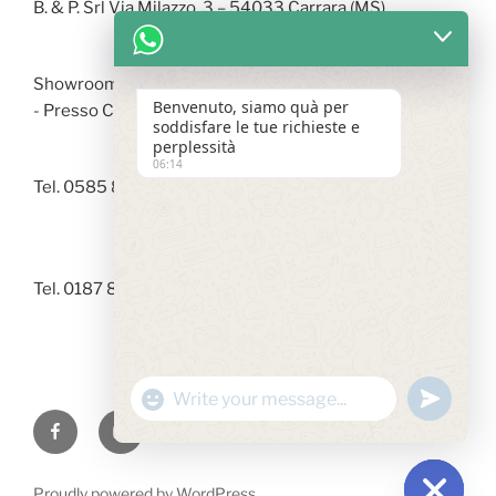
B. & P. Srl Via Milazzo, 3 – 54033 Carrara (MS)
Showroom Via Arzelà - 19037 S. Stefano di Magra (SP)
Benvenuto, siamo quà per
- Presso Centro Commerciale LA FABBRICA
soddisfare le tue richieste e
perplessità
06:14
Tel. 0585 842246 |
info@bepedilizia.it
Tel. 0187 873536 |
showroom@bepedilizia.it
"+chaty_settings.lang.emoji_picker+"
undefined
WhatsApp
Facebook
Instagram
Message
Proudly powered by WordPress