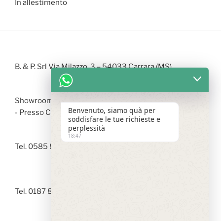
In allestimento
B. & P. Srl Via Milazzo, 3 – 54033 Carrara (MS)
Showroom Via Arzelà - 19037 S. Stefano di Magra (SP)
Benvenuto, siamo quà per
- Presso Centro Commerciale LA FABBRICA
soddisfare le tue richieste e
perplessità
18:47
Tel. 0585 842246 |
info@bepedilizia.it
Tel. 0187 873536 |
showroom@bepedilizia.it