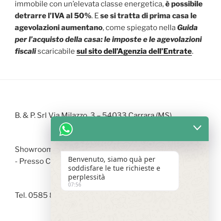
immobile con un’elevata classe energetica,
è possibile
detrarre l’IVA al 50%
. E
se si tratta di prima casa le
agevolazioni aumentano
, come spiegato nella
Guida
per l’acquisto della casa: le imposte e le agevolazioni
fiscali
scaricabile
sul sito dell’Agenzia dell’Entrate
.
B. & P. Srl Via Milazzo, 3 – 54033 Carrara (MS)
Showroom Via Arzelà - 19037 S. Stefano di Magra (SP)
Benvenuto, siamo quà per
- Presso Centro Commerciale LA FABBRICA
soddisfare le tue richieste e
perplessità
07:56
Tel. 0585 842246 |
info@bepedilizia.it