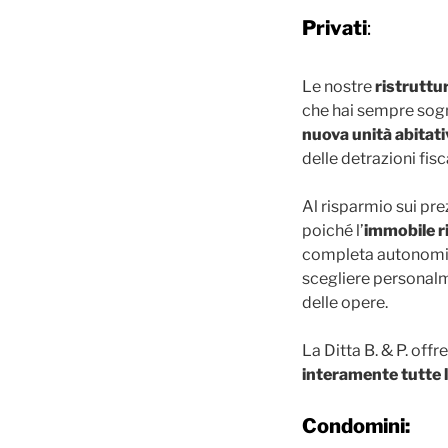
Privati
:
Le nostre
ristruttu
che hai sempre sog
nuova unità abitati
delle detrazioni fis
Al risparmio sui pre
poiché l’
immobile r
completa autonomia l
scegliere personalme
delle opere.
La Ditta B. & P. offr
interamente tutte l
Condomini: