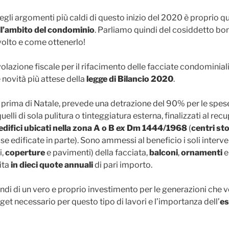
gli argomenti più caldi di questo inizio del 2020 è proprio q
ell’ambito del condominio
. Parliamo quindi del cosiddetto bo
volto e come ottenerlo!
volazione fiscale per il rifacimento delle facciate condominia
 novità più attese della
legge di Bilancio 2020
.
prima di Natale, prevede una detrazione del 90% per le spese
 quelli di sola pulitura o tinteggiatura esterna, finalizzati al re
edifici ubicati nella zona A o B
ex
Dm 1444/1968
(
centri sto
 se edificate in parte). Sono ammessi al beneficio i soli interve
i,
coperture
e pavimenti) della facciata,
balconi
,
ornamenti
ita
in dieci quote annuali
di pari importo.
quindi di un vero e proprio investimento per le generazioni che 
et necessario per questo tipo di lavori e l’importanza dell’
es