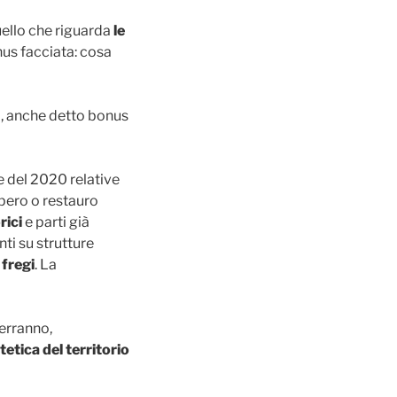
uello che riguarda
le
nus facciata: cosa
li, anche detto bonus
 del 2020 relative
cupero o restauro
rici
e parti già
nti su strutture
e
fregi
. La
verranno,
tetica del territorio