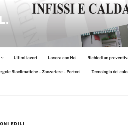
L.
Ultimi lavori
Lavora con Noi
Richiedi un preventiv
ergole Bioclimatiche – Zanzariere – Portoni
Tecnologia del calo
ONI EDILI