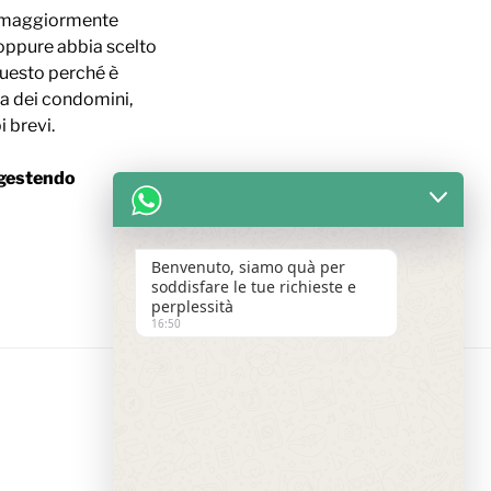
he maggiormente
 oppure abbia scelto
Questo perché è
ia dei condomini,
 brevi.
gestendo
Benvenuto, siamo quà per
soddisfare le tue richieste e
perplessità
16:50