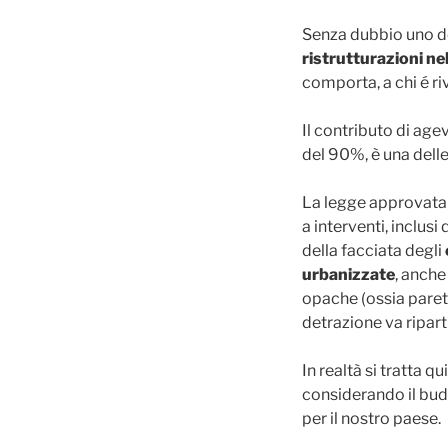
Senza dubbio uno de
ristrutturazioni n
comporta, a chi é ri
Il contributo di age
del 90%, è una delle
La legge approvata 
a interventi, inclusi
della facciata degli
urbanizzate
, anche
opache (ossia paret
detrazione va ripart
In realtà si tratta 
considerando il budg
per il nostro paese.