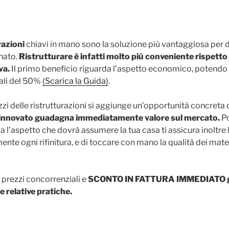
razioni
chiavi in mano sono la soluzione più vantaggiosa per d
nato.
Ristrutturare è infatti molto più conveniente rispetto 
va.
Il primo beneficio riguarda l’aspetto economico, potendo
cali del 50%
(Scarica la Guida)
.
zzi delle ristrutturazioni si aggiunge un’opportunità concreta 
innovato guadagna immediatamente valore sul mercato.
Po
’aspetto che dovrà assumere la tua casa ti assicura inoltre la
nte ogni rifinitura, e di toccare con mano la qualità dei mater
e prezzi concorrenziali e
SCONTO IN FATTURA IMMEDIATO 
e relative pratiche.