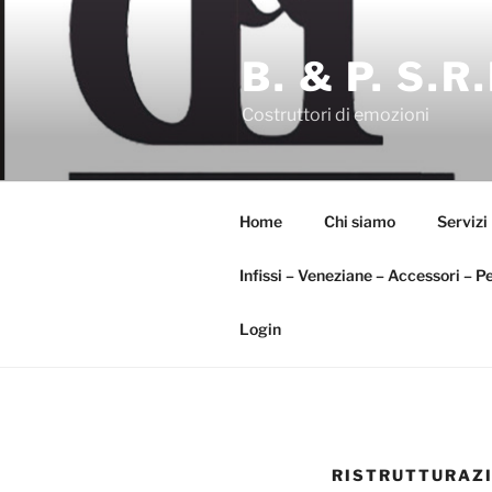
Salta
al
B. & P. S.R.
contenuto
Costruttori di emozioni
Home
Chi siamo
Servizi
Infissi – Veneziane – Accessori – P
Login
RISTRUTTURAZI