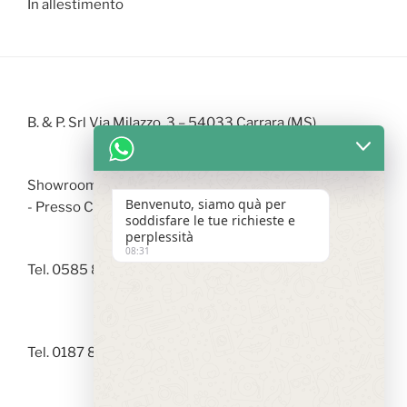
In allestimento
B. & P. Srl Via Milazzo, 3 – 54033 Carrara (MS)
Showroom Via Arzelà - 19037 S. Stefano di Magra (SP)
Benvenuto, siamo quà per
- Presso Centro Commerciale LA FABBRICA
soddisfare le tue richieste e
perplessità
08:31
Tel. 0585 842246 |
info@bepedilizia.it
Tel. 0187 873536 |
showroom@bepedilizia.it