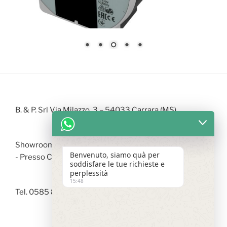
B. & P. Srl Via Milazzo, 3 – 54033 Carrara (MS)
Showroom Via Arzelà - 19037 S. Stefano di Magra (SP)
Benvenuto, siamo quà per
- Presso Centro Commerciale LA FABBRICA
soddisfare le tue richieste e
perplessità
15:48
Tel. 0585 842246 |
info@bepedilizia.it