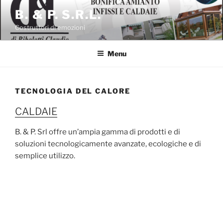
Salta
B. & P. S.R.L.
al
Costruttori di emozioni
contenuto
Menu
TECNOLOGIA DEL CALORE
CALDAIE
B. & P. Srl offre un’ampia gamma di prodotti e di
soluzioni tecnologicamente avanzate, ecologiche e di
semplice utilizzo.